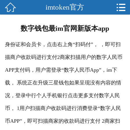


imtoken官方

网站首页

分
imToken
数字钱包最im官网新版本app
类
imtoken钱包
身份证和会员卡，点击右上角“扫码付”， ，即可扫
imtoken官网
描商户收款码进行支付2商家扫描用户的数字人民币
imToken安卓
APP支付码，用户需登录“数字人民币App”，im下
imtoken官方
载， 系统正在升级三星钱包如果呈现没有内容的情
况，登录中行个人手机银行点击更多支付数字人民
im钱包
币， 1用户扫描商户收款码进行消费登录“数字人民
im下载
币APP”，即可扫描商家的收款码进行支付 2商家扫
im钱包下载