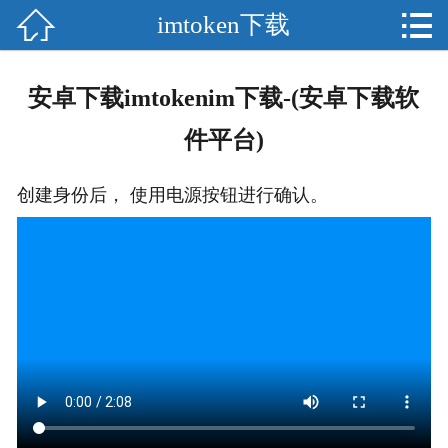


imtoken下载

网站首页

分
imToken
安卓下载imtokenim下载-(安卓下载软
类
imtoken钱包
件平台)
imtoken官网
创建身份后， 使用电源按钮进行确认。
imToken安卓
imtoken官方
im钱包
im下载
im钱包下载