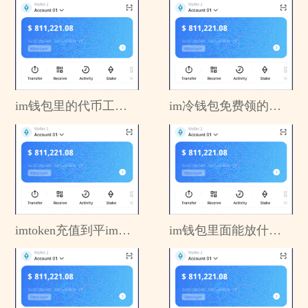
im钱包里的代币工厂im钱包下载-（imtoken钱包的lon代币价值）
im冷钱包免费领的币可im钱包以卖吗-（imtoken20冷钱包）
imtoken充值到平im钱包官网台-（imtoken交易）
im钱包里面能放什么im下载意思-（im钱包安详吗?）